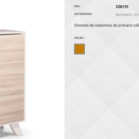
SKU :
CON701
CATEGORÍAS:
Dormitorio
Có
Cómoda de melamina de primera cal
COLOR :
Blanco-
orinoco