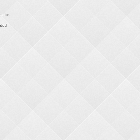
modas
idad