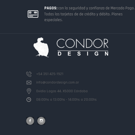
PAGOS:
con la seguridad y confianza de Mercado Pago.
Todas las tarjetas de de crédito y débito. Planes
especiales.
+54 351 425-1921
info@condordesign.com.ar
Ovidio Lagos 44, X5000 Córdoba
08:00hs a 13:00hs - 14:00hs a 20:00hs