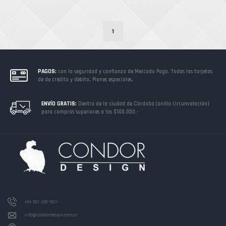
1
PAGOS:
con la seguridad y confianza de Mercado Pago. Todas las tarjetas
de de crédito y débito. Planes especiales.
ENVÍO GRATIS:
Dentro de la ciudad de Córdoba (anillo circunvalación)
para compras superiores a los $100.000.-
+54 351 425-1921
info@condordesign.com.ar