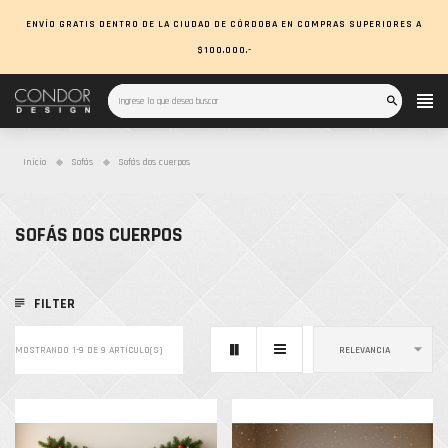
ENVÍO GRATIS DENTRO DE LA CIUDAD DE CÓRDOBA EN COMPRAS SUPERIORES A
$100.000.-
Inicio
Sofás
Sofás dos cuerpos
SOFÁS DOS CUERPOS
FILTER

MOSTRANDO 1-9 DE 9 ARTÍCULO(S)
RELEVANCIA