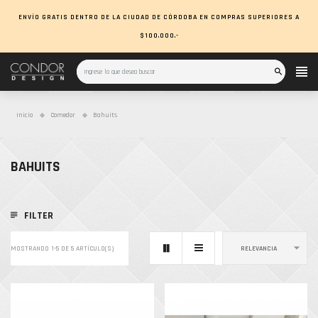
ENVÍO GRATIS DENTRO DE LA CIUDAD DE CÓRDOBA EN COMPRAS SUPERIORES A
$100.000.-
Inicio
Comedor
Bahuits
BAHUITS
FILTER

MOSTRANDO 1-5 DE 5 ARTÍCULO(S)
RELEVANCIA